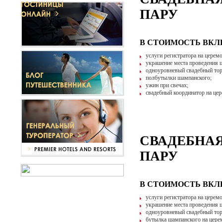
ПАРУ
В СТОИМОСТЬ ВК
услуги регистратора на церем
украшение места проведения 
одноуровневый свадебный тор
полбутылки шампанского;
ужин при свечах;
свадебный координатор на це
СВАДЕБНАЯ 
ПАРУ
В СТОИМОСТЬ ВК
услуги регистратора на церем
украшение места проведения 
одноуровневый свадебный тор
бутылка шампанского на цере