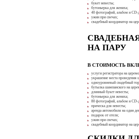
букет невесты;
бутоньерка для жениха;
40 фотографий, альбом и CD-
ужин при свечах;
свадебный координатор на це
СВАДЕБНАЯ 
НА ПАРУ
В СТОИМОСТЬ ВК
услуги регистратора на церем
украшение места проведения 
одноуровневый свадебный тор
бутылка шампанского на цере
длинный букет невесты;
бутоньерка для жениха;
80 фотографий, альбом и CD-
прическа для невесты;
аренда автомобиля на один де
подарок от отеля;
ужин при свечах;
свадебный координатор на це
СКИДКИ Д