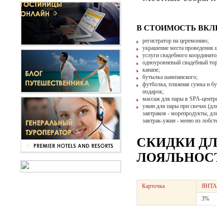
В СТОИМОСТЬ ВК
регистратор на церемонию;
украшение места проведения 
услуги свадебного координато
одноуровневый свадебный тор
канапе;
бутылка шампанского;
футболка, пляжная сумка и бу
подарок;
массаж для пары в SPA-центре
ужин для пары при свечах (для
завтраков - морепродукты, для
завтрак-ужин - меню из лобст
СКИДКИ Д
ЛОЯЛЬНОСТ
Карточка
ЯНТА
3%