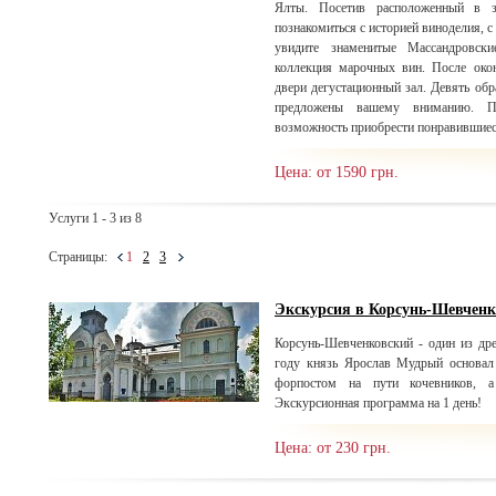
Ялты. Посетив расположенный в з
познакомиться с историей виноделия, 
увидите знаменитые Массандровски
коллекция марочных вин. После окон
двери дегустационный зал. Девять об
предложены вашему вниманию. П
возможность приобрести понравившиес
Цена: от 1590 грн.
Услуги 1 - 3 из 8
Страницы:
1
2
3
Экскурсия в Корсунь-Шевчен
Корсунь-Шевченковский - один из др
году князь Ярослав Мудрый основал
форпостом на пути кочевников, а
Экскурсионная программа на 1 день!
Цена: от 230 грн.