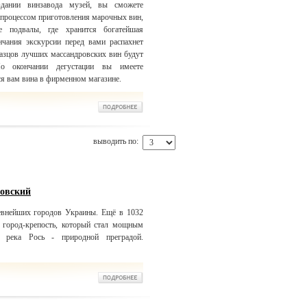
дании винзавода музей, вы сможете
с процессом приготовления марочных вин,
е подвалы, где хранится богатейшая
чания экскурсии перед вами распахнет
разцов лучших массандровских вин будут
о окончании дегустации вы имеете
я вам вина в фирменном магазине.
выводить по:
ковский
евнейших городов Украины. Ещё в 1032
 город-крепость, который стал мощным
 река Рось - природной преградой.