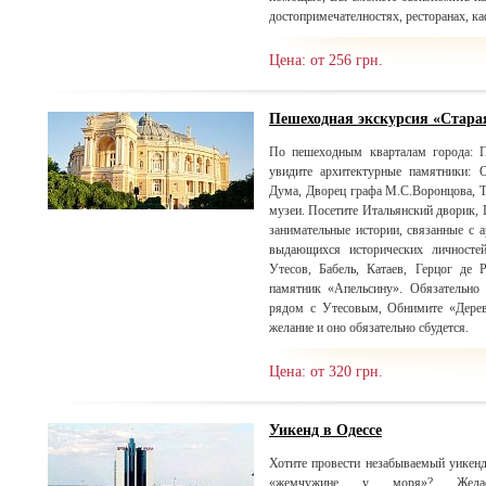
достопримечателностях, ресторанах, ка
Цена: от 256 грн.
Пешеходная экскурсия «Стара
По пешеходным кварталам города: П
увидите архитектурные памятники: 
Дума, Дворец графа М.С.Воронцова, Т
музеи. Посетите Итальянский дворик, 
занимательные истории, связанные с
выдающихся исторических личносте
Утесов, Бабель, Катаев, Герцог де 
памятник «Апельсину». Обязательно 
рядом с Утесовым, Обнимите «Дерев
желание и оно обязательно сбудется.
Цена: от 320 грн.
Уикенд в Одессе
Хотите провести незабываемый уикенд
«жемчужине у моря»? Желае