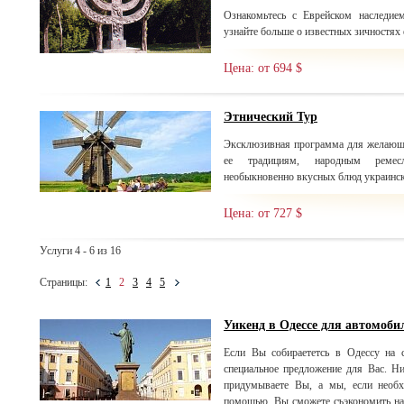
Ознакомьтесь с Еврейском наследи
узнайте больше о известных зичностях 
Цена: от 694 $
Этнический Тур
Эксклюзивная программа для желающи
ее традициям, народным ремесла
необыкновенно вкусных блюд украинск
Цена: от 727 $
Услуги 4 - 6 из 16
Страницы:
1
2
3
4
5
Уикенд в Одессе для автомоби
Если Вы собираететсь в Одессу на с
специальное предложение для Вас. Н
придумываете Вы, а мы, если необх
помощью, Вы сможете съэкономить на