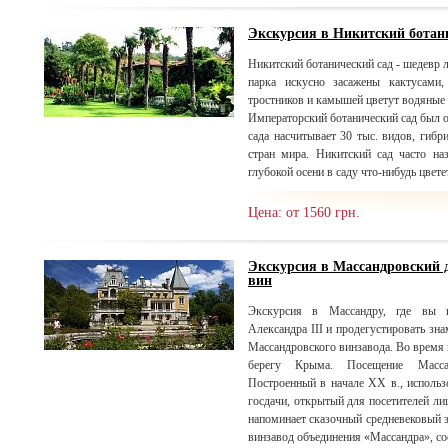
Экскурсия в Никитский ботан
Никитский ботанический сад - шедевр 
парка искусно засажены кактусами,
тростников и камышей цветут водяные 
Императорский ботанический сад был ос
сада насчитывает 30 тыс. видов, гибр
стран мира. Никитский сад часто н
глубокой осени в саду что-нибудь цветет
Цена: от 1560 грн.
Экскурсия в Массандровский 
вин
Экскурсия в Массандру, где вы и
Александра III и продегустировать зн
Массандровского винзавода. Во время
берегу Крыма. Посещение Массан
Построенный в начале XX в., использ
госдачи, открытый для посетителей лиш
напоминает сказочный средневе
винзавод объединения «Массандра», со