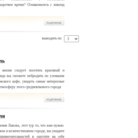
короткое время? Ознакомьтесь с викенд
выводить по:
очь
жизни следует посетить красивый и
нда вы сможете побродить по узеньким
вского кофе, увидеть самые интересные
атмосферу этого средневекового города
очи
ения Львова, этот тур то, что вам нужно.
ом и величественном городе, вы увидите
примечательностей и ощутите на себе