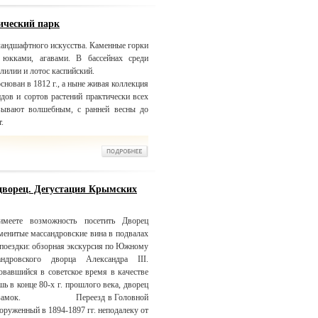
ический парк
ландшафтного искусства. Каменные горки
 юкками, агавами. В бассейнах среди
лилии и лотос каспийский.
нован в 1812 г., а ныне живая коллекция
идов и сортов растений практически всех
азывают волшебным, с ранней весны до
.
дворец. Дегустация Крымских
меете возможность посетить Дворец
аменитые массандровские вина в подвалах
 поездки: обзорная экскурсия по Южному
дровского дворца Александра III.
овавшийся в советское время в качестве
ь в конце 80-х г. прошлого века, дворец
ковый замок. Переезд в Головной
оруженный в 1894-1897 гг. неподалеку от