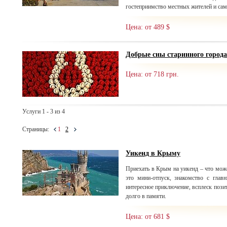
гостеприимство местных жителей и сам
Цена: от 489 $
Добрые сны старинного города
Цена: от 718 грн.
Услуги 1 - 3 из 4
Страницы:
1
2
Уикенд в Крыму
Приехать в Крым на уикенд – что мож
это мини-отпуск, знакомство с глав
интересное приключение, всплеск пози
долго в памяти.
Цена: от 681 $