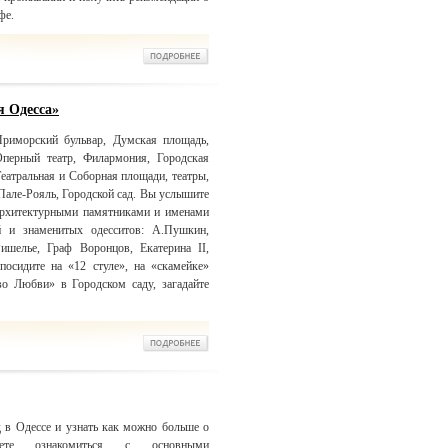
фе.
я Одесса»
риморский бульвар, Думская площадь,
Оперный театр, Филармония, Городская
еатральная и Соборная площади, театры,
Пале-Рояль, Городской сад. Вы услышите
 архитектурными памятниками и именами
й и знаменитых одесситов: А.Пушкин,
Ришелье, Граф Воронцов, Екатерина II,
посидите на «12 стуле», на «скамейке»
о Любви» в Городском саду, загадайте
 в Одессе и узнать как можно больше о
те ознакомиться с основными