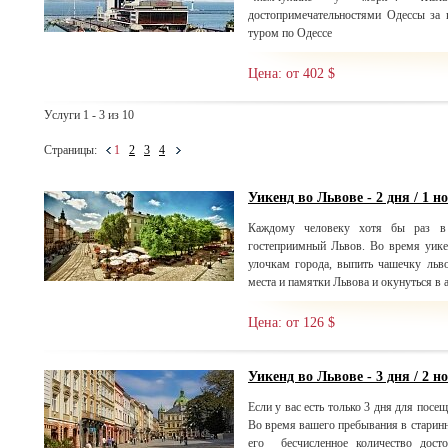
достопримечательностями Одессы за 
туром по Одессе
Цена: от 402 $
Услуги 1 - 3 из 10
Страницы:
1
2
3
4
Уикенд во Львове - 2 дня / 1 н
Каждому человеку хотя бы раз в 
гостеприимный Львов. Во время уике
улочкам города, выпить чашечку льво
места и памятки Львова и окунуться в 
Цена: от 126 $
Уикенд во Львове - 3 дня / 2 н
Если у вас есть только 3 дня для посещ
Во время вашего пребывания в старинн
его бесчисленное количество досто