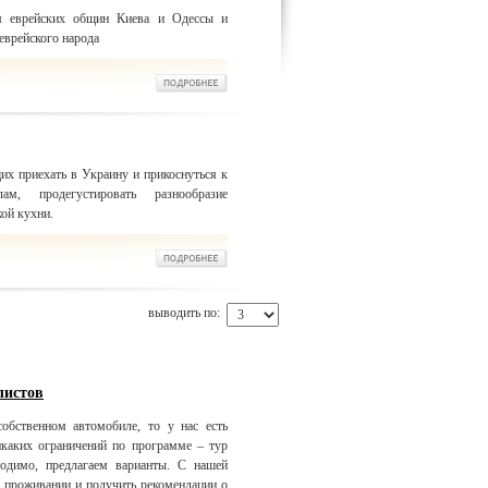
ем еврейских общин Киева и Одессы и
еврейского народа
х приехать в Украину и прикоснуться к
м, продегустировать разнообразие
ой кухни.
выводить по:
листов
обственном автомобиле, то у нас есть
икаких ограничений по программе – тур
одимо, предлагаем варианты. С нашей
 проживании и получить рекомендации о