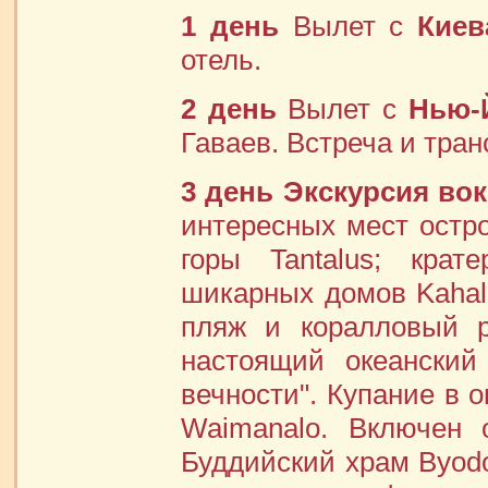
1 день
Вылет с
Киев
отель.
2 день
Вылет с
Нью-
Гаваев. Встреча и тра
3 день
Экскурсия вок
интересных мест остр
горы Tantalus; кра
шикарных домов Kahal
пляж и коралловый р
настоящий океанский
вечности". Купание в 
Waimanalo. Включен 
Буддийский храм Byodo