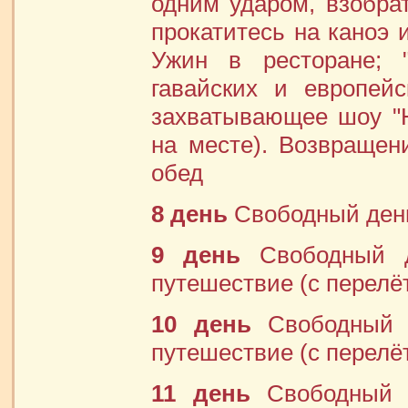
одним ударом, взобра
прокатитесь на каноэ 
Ужин в ресторане; 
гавайских и европей
захватывающее шоу "
на месте). Возвращен
обед
8 день
Свободный ден
9 день
Свободный д
путешествие (с перелё
10 день
Свободный д
путешествие (с перелё
11 день
Свободный д