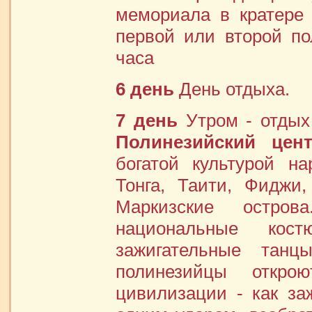
мемориала в кратере 
первой или второй по
часа
6 день
День отдыха.
7 день
Утром - отдых 
Полинезийский цен
богатой культурой н
Тонга, Таити, Фиджи
Маркизские остров
национальные кост
зажигательные танц
полинезийцы откр
цивилизации - как заж