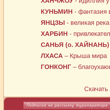
ХАНЧЖОУ
- идиллия у
КУНЬМИН
- фантазия 
ЯНЦЗЫ
- великая рек
ХАРБИН
- привлекате
САНЬЯ (о. ХАЙНАНЬ)
ЛХАСА
– Крыша мира
ГОНКОНГ
– благоухаю
Скачать 