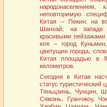
народонаселением,
неповторимую специф
Китая -- Пекин; на в
Шанхай; на западе
красивыми пейзажами 
юге – город Куньмин
цветущие города, сло
Китая площадью в 9
километров.
Сегодня в Китае нас
статус туристический ц
Тяньцзинь, Чунцин, Ш
Сямэнь, Гуанчжоу, Чэ
Харбин, Цзинань, Чанч