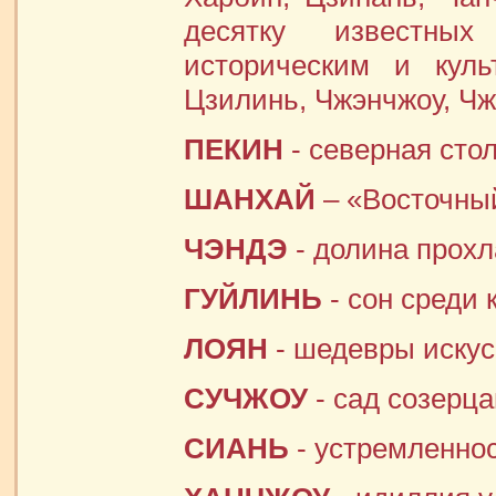
десятку известны
историческим и куль
Цзилинь, Чжэнчжоу, Чж
ПЕКИН
- северная сто
ШАНХАЙ
– «Восточны
ЧЭНДЭ
- долина прох
ГУЙЛИНЬ
- сон среди
ЛОЯН
- шедевры искус
СУЧЖОУ
- сад созерц
СИАНЬ
- устремленно