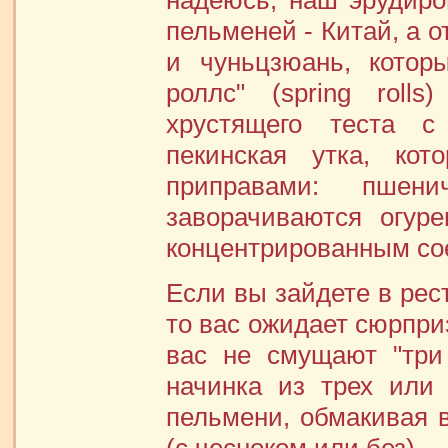
надеюсь, наш эрудиро
пельменей - Китай, а 
и чуньцзюань, котор
роллс" (spring roll
хрустящего теста с
пекинская утка, кот
приправами: пшен
заворачиваются огур
концентрированным со
Если вы зайдете в рес
то вас ожидает сюрпри
вас не смущают "три
начинка из трех или
пельмени, обмакивая 