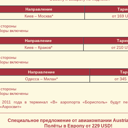
Направление
Тар
Киев – Москва*
от 169 
 стороны
сборы включены
Направление
Тари
Киев – Краков*
от 210 U
 стороны
сборы включены
Направление
Тар
Одесса – Милан*
от 345
 стороны
сборы включены
 2011 года в терминал «В» аэропорта «Борисполь» будут пе
«Аэросвит»
Специальное предложение от авиакомпании Austrian
Полёты в Европу от 229 USD!