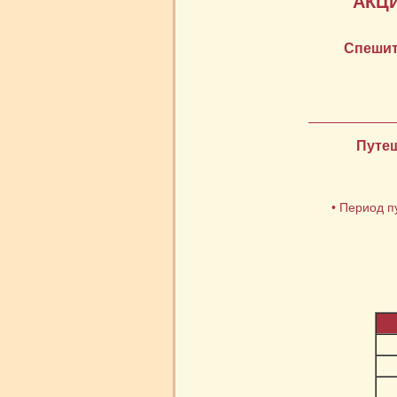
АКЦ
Спешит
Путеш
• Период п