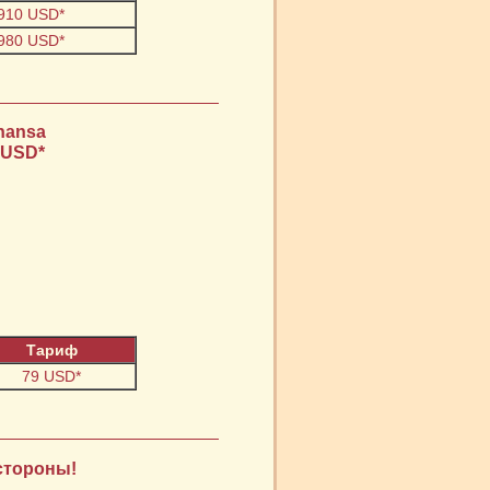
 910 USD*
 980 USD*
hansa
 USD*
Тариф
79 USD*
стороны!