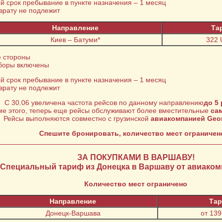
й срок пребывание в пункте назначения – 1 месяц
врату не подлежит
Направление
Та
Киев – Батуми*
322 
е стороны
сборы включены
й срок пребывание в пункте назначения – 1 месяц
врату не подлежит
С 30.06 увеличена частота рейсов по данному направлению
до 5
ме этого, теперь еще рейсы обслуживают более вместительные
са
Рейсы выполняются совместно с грузинской
авиакомпанией Geor
Спешите бронировать, количество мест ограничено
ЗА ПОКУПКАМИ В ВАРШАВУ!
Специальный тариф из Донецка в Варшаву от авиаком
Количество мест ограничено
Направление
Та
Донецк-Варшава
от 13