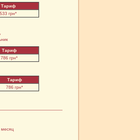
Тариф
533 грн*
у
ьник
Тариф
786 грн*
Тариф
786 грн*
 месяц