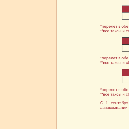
*перелет в обе
**все таксы и 
*перелет в обе
**все таксы и 
*перелет в обе
**все таксы и 
С 1 сентября
авиакомпании 