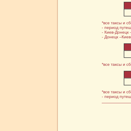
*все таксы и с
- период путеш
- Киев-Донецк 
- Донецк –Киев
*все таксы и с
*все таксы и с
- период путеш