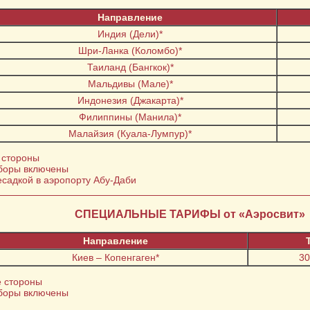
Направление
Индия (Дели)*
Шри-Ланка (Коломбо)*
Таиланд (Бангкок)*
Мальдивы (Мале)*
Индонезия (Джакарта)*
Филиппины (Манила)*
Малайзия (Куала-Лумпур)*
 стороны
сборы включены
есадкой в аэропорту Абу-Даби
СПЕЦИАЛЬНЫЕ ТАРИФЫ от «Аэросвит»
Направление
Киев – Копенгаген*
30
е стороны
сборы включены