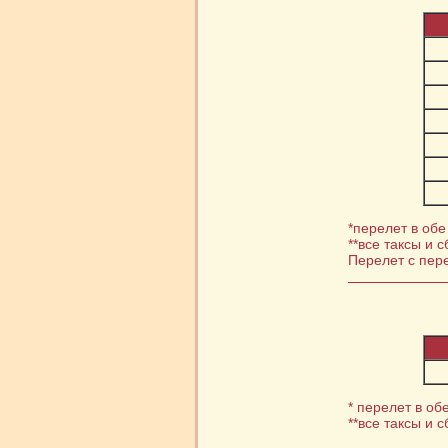
*перелет в обе
**все таксы и 
Перелет с пер
* перелет в об
**все таксы и 