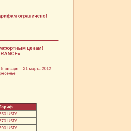
арифам ограничено!
омфортным ценам!
 FRANCE»
; 5 января – 31 марта 2012
кресенье
Тариф
 750 USD*
 870 USD*
 890 USD*