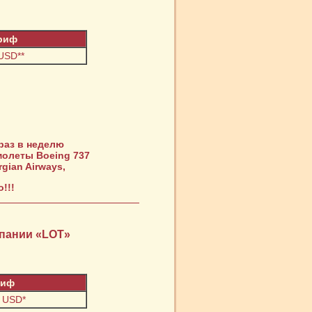
риф
USD**
 раз в неделю
молеты Boeing 737
gian Airways,
!!!
пании «LOT»
риф
9 USD*