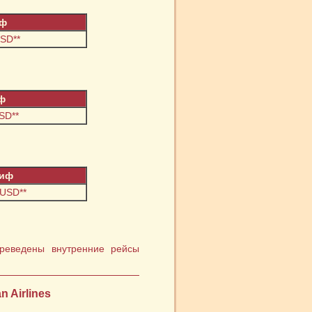
иф
USD**
ф
SD**
иф
 USD**
реведены внутренние рейсы
 Airlines