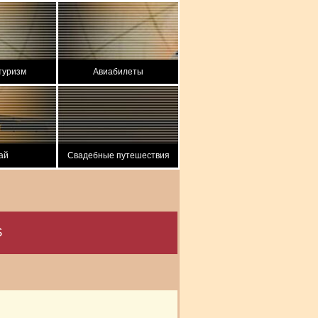
туризм
Авиабилеты
ай
Свадебные путешествия
S