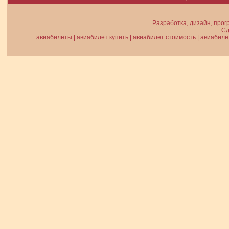
Разработка, дизайн, прог
Сд
авиабилеты
|
авиабилет купить
|
авиабилет стоимость
|
авиабиле