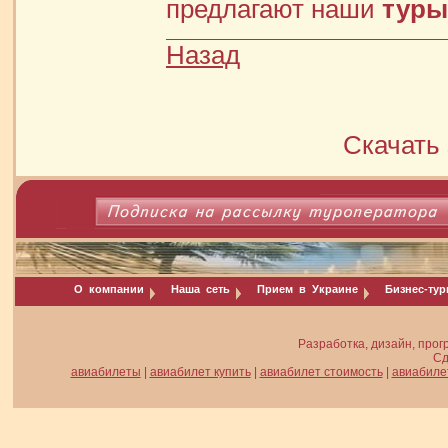
предлагают наши
туры
Назад
Скачать 
О компании
Наша сеть
Прием в Украине
Бизнес-ту
Разработка, дизайн, прог
Сд
авиабилеты
|
авиабилет купить
|
авиабилет стоимость
|
авиабиле