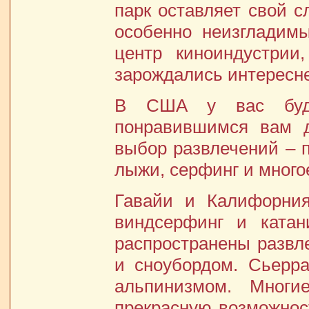
парк оставляет свой с
особенно неизгладимы
центр киноиндустрии
зарождались интересн
В США у вас буде
понравившимся вам 
выбор развлечений – п
лыжи, серфинг и многое
Гавайи и Калифорния
виндсерфинг и катан
распространены развл
и сноубордом. Сьерр
альпинизмом. Многи
прекрасную возможност