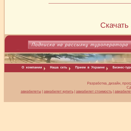
Скачать 
О компании
Наша сеть
Прием в Украине
Бизнес-ту
Разработка, дизайн, прог
Сд
авиабилеты
|
авиабилет купить
|
авиабилет стоимость
|
авиабиле