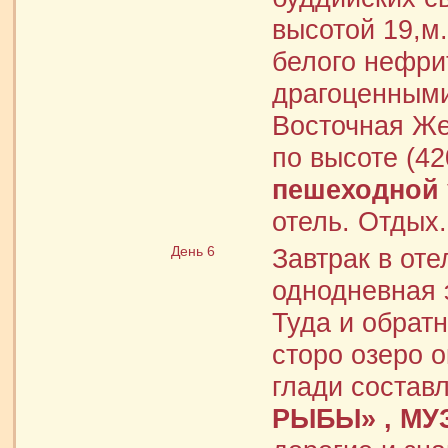
высотой 19,м.
белого нефрит
драгоценным
Восточная Же
по высоте (4
пешеходной 
отель. Отдых.
День 6
Завтрак в от
однодневная э
Туда и обрат
сторо озеро 
глади составл
РЫБЫ»
,
МУ