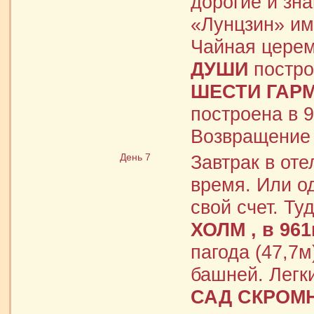
дорогие и зна
«Лунцзин» им
Чайная цере
ДУШИ
постро
ШЕСТИ ГАР
построена в 9
Возвращение 
День 7
Завтрак в от
время. Или о
свой счет. Ту
ХОЛМ
, в 96
пагода (47,7м
башней. Легк
САД СКРОМН