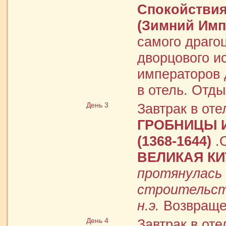
Спокойстви
(Зимний Имп
самого драго
дворцового и
императоров 
в отель. Отды
День 3
Завтрак в оте
ГРОБНИЦЫ 
(1368-1644)
.О
ВЕЛИКАЯ КИ
протянулась 
строительств
н.э.
Возвращен
День 4
Завтрак в от