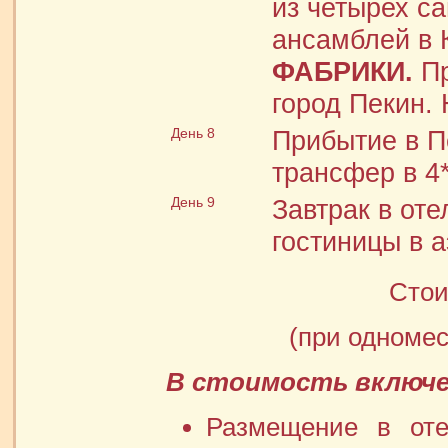
из четырех с
ансамблей в 
ФАБРИКИ.
Пр
город Пекин. 
День 8
Прибытие в П
трансфер в 4
День 9
Завтрак в от
гостиницы в а
Стои
(при одноме
В стоимость включе
Размещение в оте