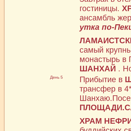
гостиницы.
Х
ансамбль жер
утка по-Пек
ЛАМАИСТСК
самый крупны
монастырь в 
ШАНХАЙ
. Но
День 5
Прибытие в
Ш
трансфер в 4
Шанхаю.Пос
ПЛОЩАДИ.С
ХРАМ НЕФР
буддийских с