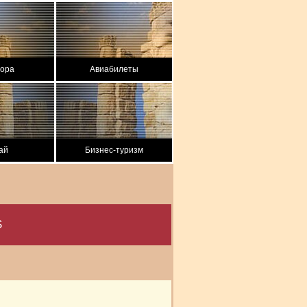
вора
Авиабилеты
ай
Бизнес-туризм
S