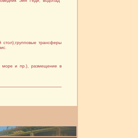
поведник Эйн Геди, водопад
й стол);групповые трансферы
ис.
 море и пр.), размещение в