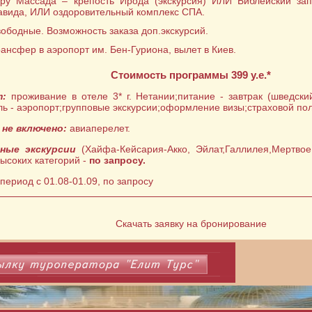
ору Массада – крепость Ирода (экскурсия) ИЛИ Библейский за
авида, ИЛИ оздоровительный комплекс СПА.
вободные. Возможность заказа доп.экскурсий.
рансфер в аэропорт им. Бен-Гуриона, вылет в Киев.
Стоимость программы 399 у.е.*
т:
проживание в отеле 3* г. Нетании;питание - завтрак (шведски
ль - аэропорт;групповые экскурсии;оформление визы;страховой пол
не включено:
авиаперелет.
ные экскурсии
(Хайфа-Кейсария-Акко, Эйлат,Галлилея,Мертвое
ысоких категорий -
по запросу.
 период с 01.08-01.09, по запросу
Скачать заявку на бронирование