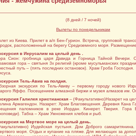
ния - жемчужина средиземноморья
(8 дней / 7 ночей)
Вылеты по понедельникам
ылет из Киева. Прилет в а/п Бен-Гурион. Встреча, групповой транс
ородок, расположенный на берегу Средиземного моря. Размещение
кскурсия в Иерусалим на целый день .
ора Сион: гробница царя Давида и Горница Тайной Вечери. С
рамовая гора – святыня 3х религий (кроме мусульманских праздн
рестный путь – (пять последних остановок). Храм Гроба Господня.
исуса.
кскурсия Тель-Авив на полдня.
бзорная экскурсия по Тель-Авиву – первому городу нового Изр
тарого Яффо. Посещением алмазной биржи и музея алмазов им. О
кскурсия Галилея христианская
– (Факультативно)Назарет на це
олина Армагендон. Назарет: Храм Благовещения. Деревня Кана Г
рещения паломников в реке Иордан. Кинерет. Тверия. Гора 
роповеди). Табха – Храм Умножения хлебов и рыб.
кскурсия на Мертвое море на целый день.
Факультативно) Иудейская пустыня. Дом Доброго самаритянина.
ертвого моря. Отдых и купание на пляже. Для желающих за допо