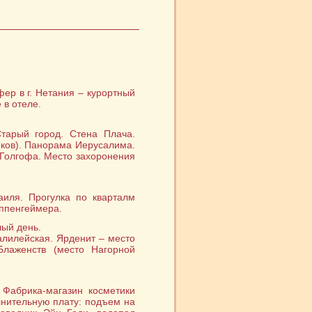
фер в г. Нетания – курортный
 в отеле.
тарый город. Стена Плача.
иков). Панорама Иерусалима.
 Голгофа. Место захоронения
аиля. Прогулка по кварталм
ппенгеймера.
лый день.
алилейская. Ярденит – место
Блаженств (место Нагорной
 Фабрика-магазин косметики
лнительную плату: подъем на