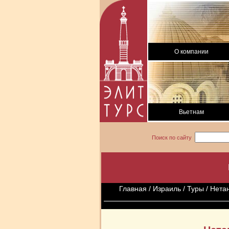
О компании
Вьетнам
Поиск по сайту
Главная
/
Израиль
/
Туры
/ Нета