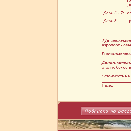
г
Д
День 6 - 7:
с
День 8:
т
Тур включае
аэропорт - оте
В стоимость 
Дополнитель
отелях более в
* стоимость на
Назад