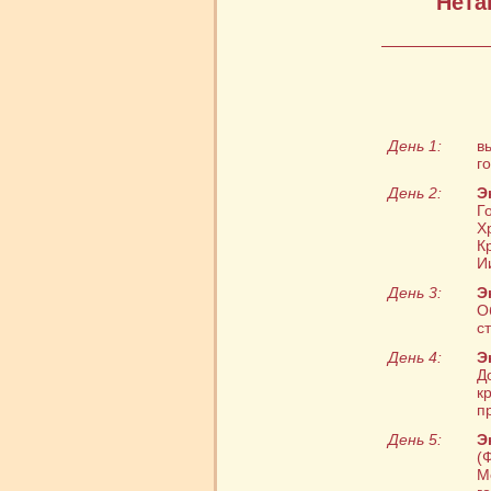
Нета
День 1:
в
г
День 2:
Э
Г
Х
К
И
День 3:
Э
О
с
День 4:
Э
Д
к
п
День 5:
Э
(
М