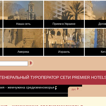
Наша сеть
Прием в Украине
Дого
Америка
Израиль
Кит
ГЕНЕРАЛЬНЫЙ ТУРОПЕРАТОР СЕТИ PREMIER HOTEL
ния - жемчужина средиземноморья
рус