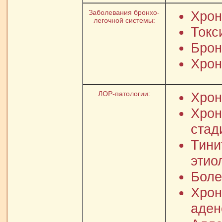
Заболевания бронхо-
Хрон
легочной системы:
Токс
Брон
Хрон
ЛОР-патологии:
Хрон
Хрон
стад
Тини
этио
Боле
Хрон
аден