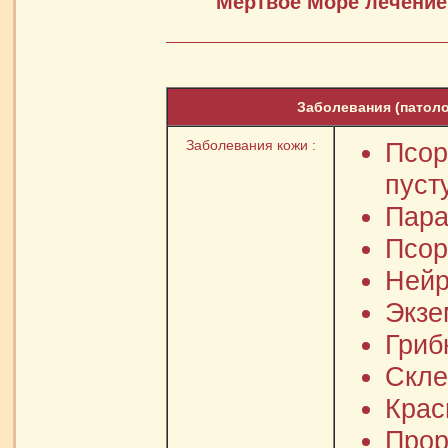
Мертвое Море лечение
Заболевания (патоло
Заболевания кожи :
Псор
пуст
Пара
Псор
Нейр
Экзе
Гриб
Скле
Крас
Прор