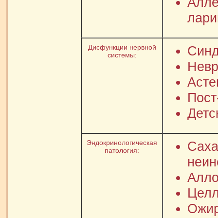
Алле
лари
Дисфункции нервной
Синд
системы:
Невр
Асте
Пост
Детс
Эндокринологическая
Саха
патология:
неин
Алло
Целл
Ожир