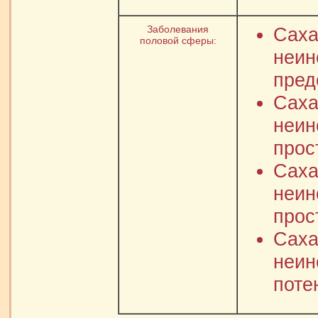
Заболевания
Саха
половой сферы:
неин
пред
Саха
неин
прос
Саха
неин
прос
Саха
неин
поте