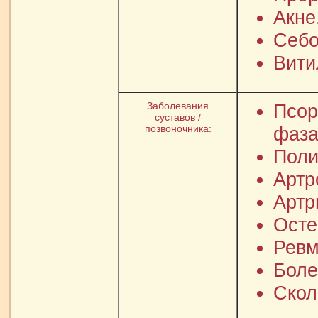
Акне
Себо
Вити
Заболевания
Псор
суставов /
позвоночника:
фаза
Поли
Артр
Артр
Осте
Ревм
Боле
Скол