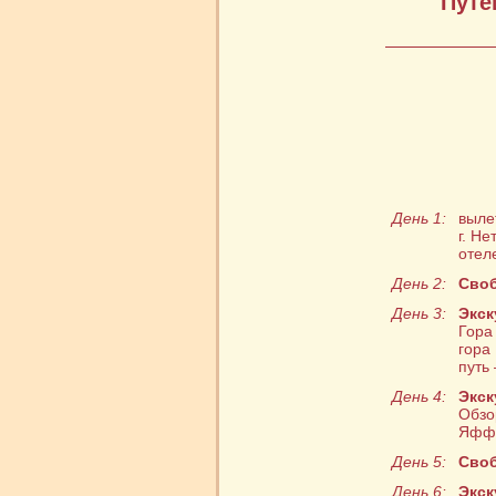
Путе
День 1:
выле
г. Н
отел
День 2:
Своб
День 3:
Экск
Гора
гора
путь
День 4:
Экск
Обзо
Яффо
День 5:
Своб
День 6:
Экск