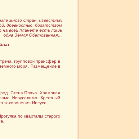
емле много стран, известных
ой, древностью, богатством
о на всей планете есть лишь
одна Земля Обетованная…
йлат
треча, групповой трансфер в
иземного моря. Размещение в
ород. Стена Плача. Храмовая
орама Иерусалима. Крестный
то захоронения Иисуса.
рогулка по кварталм старого
а.