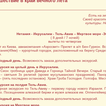
шествие в край вечного лета
Есть на з
Своей красот
культуры. Н
Нетания - Иерусалим - Тель-Авив – Мертвое море -Э
( 8 дней / 7 ночей)
вылеты по четвергам
т из Киева. авиакомпания «Аэросвит» Прилет в а/п Бен-Гурион. Вс
етания(49км) – курортный городок, расположенный на берегу Сред
е.
одный день.
Возможность заказа дополнительных экскурсий.
урсия на целый день в Иерусалим.
 Сион: гробница царя Давида и Горница Тайной Вечери. Старый г
 – святыня 3х религий (кроме мусульманских праздников). Пан
 – (пять последних остановок). Храм Гроба Господня. Голгофа. Мес
урсия на полдня Тель-Авив.
рная экскурсия по Тель-Авиву – первому городу нового Израиля. П
. Посещением алмазной биржи и музея алмазов им. Оппенгеймер
одный день.
Возможность заказа дополнительных экскурсий.
урсия на Мертвое море.