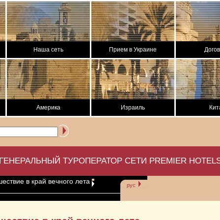
Наша сеть
Прием в Украине
Дого
Америка
Израиль
Кит
ГЕНЕРАЛЬНЫЙ ТУРОПЕРАТОР СЕТИ PREMIER HOTEL
шествие в край вечного лета
рус