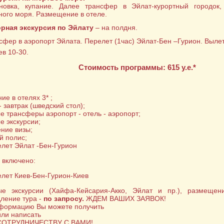
новка, купание. Далее трансфер в Эйлат-курортный городок
ного моря. Размещение в отеле.
рная экскурсия по Эйлату
– на полдня.
сфер в аэропорт Эйлата. Перелет (1час) Эйлат-Бен –Гурион. Вылет 
в 10-30.
Cтоимость программы: 615 у.е.*
ие в отелях 3* ;
- завтрак (шведский стол);
е трансферы аэропорт - отель - аэропорт;
е экскурсии;
ние визы;
й полис;
лет Эйлат -Бен-Гурион
 включено:
лет Киев-Бен-Гурион-Киев
ые экскурсии (Хайфа-Кейсария-Акко, Эйлат и пр.), размеще
дление тура -
по запросу.
ЖДЕМ ВАШИХ ЗАЯВОК!
формацию Вы можете получить
или написать
СОТРУДНИЧЕСТВУ С ВАМИ!