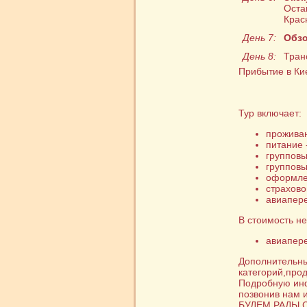
Оста
Крас
День 7:
Обзо
День 8:
Тран
Прибытие в Кие
Тур включает:
проживан
питание 
групповы
групповы
оформле
страхово
авиапере
В стоимость не
авиапере
Дополнительн
категорий,про
Подробную ин
позвонив нам 
БУДЕМ РАДЫ 