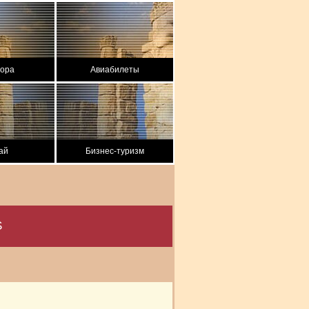
вора
Авиабилеты
ай
Бизнес-туризм
S