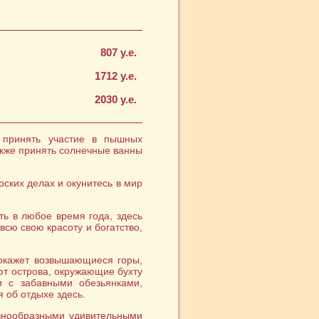
807 у.е.
1712 у.е.
2030 у.е.
 принять участие в пышных
акже принять солнечные ванны
рских делах и окунитесь в мир
ть в любое время года, здесь
всю свою красоту и богатство,
покажет возвышающиеся горы,
ют острова, окружающие бухту
и с забавными обезьянками,
 об отдыхе здесь.
азнообразными удивительными