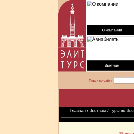
О компании
Вьетнам
Поиск по сайту
Главная
/
Вьетнам
/ Туры во Вь