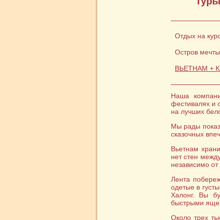
Туры
Отдых на кур
Остров мечты 
ВЬЕТНАМ + 
Наша компани
фестивалях и 
на лучших бел
Мы рады показа
сказочных впе
Вьетнам храни
нет стен между
независимо от
Лента побереж
одетые в густ
Халонг. Вы б
быстрыми ящер
Около трех ты