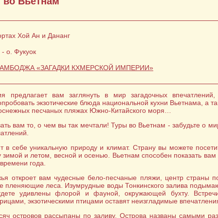
 во Вьетнам
ортах Хой Ан и Дананг
- о. Фукуок
КАМБОДЖА «ЗАГАДКИ КХМЕРСКОЙ ИМПЕРИИ»
я предлагает вам заглянуть в мир загадочных впечатлений,
опробовать экзотические блюда национальной кухни Вьетнама, а т
оснежных песчаных пляжах Южно-Китайского моря…
ть вам то, о чем вы так мечтали! Туры во Вьетнам - забудьте о ми
чатлений.
т в себе уникальную природу и климат. Страну вы можете посети
 зимой и летом, весной и осенью. Вьетнам способен показать вам 
 времени года.
ья откроет вам чудесные бело-песчаные пляжи, центр страны 
ые пленяющие леса. Изумрудные воды Тонкинского залива подыма
удете удивлены флорой и фауной, окружающей бухту. Встреч
ицами, экзотическими птицами оставят неизгладимые впечатления
сяч островов рассыпаны по заливу. Острова названы самыми р