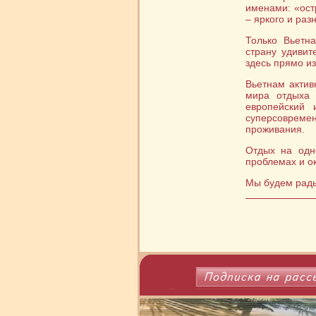
именами: «ост
– яркого и ра
Только Вьетн
страну удивит
здесь прямо и
Вьетнам актив
мира отдыха 
европейский 
суперсовреме
проживания.
Отдых на одн
проблемах и ок
Мы будем рады