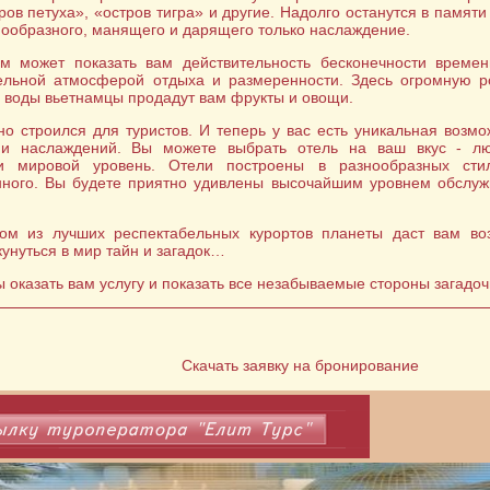
ров петуха», «остров тигра» и другие. Надолго останутся в памят
знообразного, манящего и дарящего только наслаждение.
ам может показать вам действительность бесконечности време
ельной атмосферой отдыха и размеренности. Здесь огромную р
з воды вьетнамцы продадут вам фрукты и овощи.
но строился для туристов. И теперь у вас есть уникальная возмо
и наслаждений. Вы можете выбрать отель на ваш вкус - лю
и мировой уровень. Отели построены в разнообразных сти
нного. Вы будете приятно удивлены высочайшим уровнем обслуж
ом из лучших респектабельных курортов планеты даст вам во
унуться в мир тайн и загадок…
 оказать вам услугу и показать все незабываемые стороны загадо
Скачать заявку на бронирование