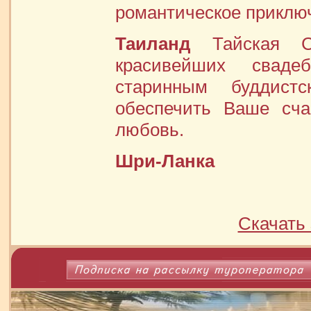
романтическое приклю
Таиланд
Тайская Св
красивейших сваде
старинным буддист
обеспечить Ваше сча
любовь.
Шри-Ланка
Скачать 