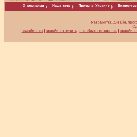
О компании
Наша сеть
Прием в Украине
Бизнес-ту
Разработка, дизайн, прог
Сд
авиабилеты
|
авиабилет купить
|
авиабилет стоимость
|
авиабиле