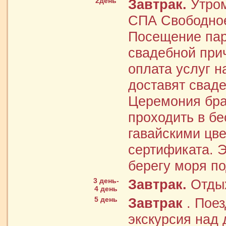
2день
Завтрак.
Утром
СПА Свободное
Посещение пар
свадебной при
оплата услуг н
доставят сваде
Церемония бра
проходить в бе
гавайскими цв
сертификата. Э
берегу моря по
3 день-
Завтрак.
Отдых
4 день
5 день
Завтрак
. Поез
экскурсия над