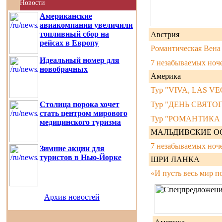
Новости
Американские
авиакомпании увеличили
топливный сбор на
Австрия
рейсах в Европу
Романтическая Вена 
Идеальный номер для
7 незабываемых ноч
новобрачных
Америка
Тур "VIVA, LAS VE
Столица порока хочет
Тур "ДЕНЬ СВЯТО
стать центром мирового
Тур "РОМАНТИКА
медицинского туризма
МАЛЬДИВСКИЕ О
7 незабываемых ноч
Зимние акции для
туристов в Нью-Йорке
ШРИ ЛАНКА
«И пусть весь мир 
Архив новостей