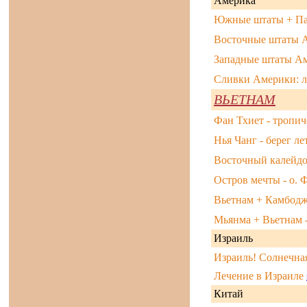
Америка
Южные штаты + Па
Восточные штаты 
Западные штаты А
Сливки Америки: л
ВЬЕТНАМ
Фан Тхиет - тропич
Нья Чанг - берег ле
Восточный калейдо
Остров мечты - о. 
Вьетнам + Камбодж
Мьянма + Вьетнам 
Израиль
Израиль! Солнечна
Лечение в Израиле
Китай